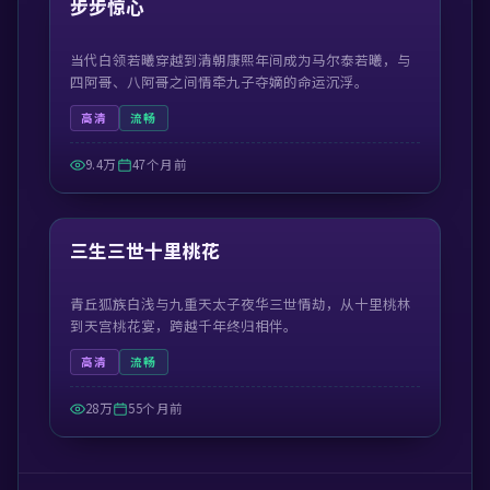
步步惊心
当代白领若曦穿越到清朝康熙年间成为马尔泰若曦，与
四阿哥、八阿哥之间情牵九子夺嫡的命运沉浮。
高清
流畅
9.4万
47个月前
42:31
精选
三生三世十里桃花
青丘狐族白浅与九重天太子夜华三世情劫，从十里桃林
到天宫桃花宴，跨越千年终归相伴。
高清
流畅
28万
55个月前