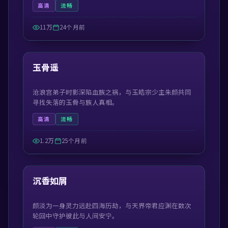
高清
流畅
11万
24个月前
55:13
最新
玉骨遥
沧浪宫弟子时影深陷血族之祸，与玉皓宗少主朱颜共同
寻找失落的玉骨与族人真相。
高清
流畅
1.2万
25个月前
45:05
最新
沉香如屑
颜淡为一身灵力远赴四海历劫，与天界帝君应渊在数次
轮回中守护彼此与人间安宁。