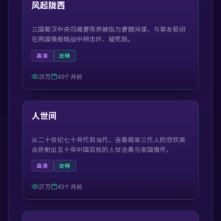
精选
风起陇西
三国蜀汉中央司闻曹陈恭被指为曹魏间谍，与挚友荀诩
在两国情报暗战中辨忠奸、破死局。
高清
流畅
25万
40个月前
41:50
精选
人世间
从二十世纪七十年代到当代，吉春周家三代人的悲欢离
合折射出五十年中国百姓的人世沧桑与家国情怀。
高清
流畅
27万
43个月前
55:13