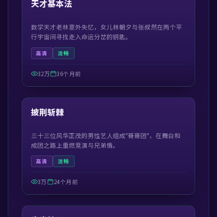
天才基本法
数学天才老林意外失忆，女儿林朝夕与张叔然在两个平
行宇宙间寻找走入命运分岔的钥匙。
高清
流畅
32万
36个月前
41:21
精选
披荆斩棘
三十三位风华正茂的男性艺人组成"哥哥团"，在舞台和
成团之路上重燃竞演与兄弟情。
高清
流畅
3万
24个月前
54:57
精选