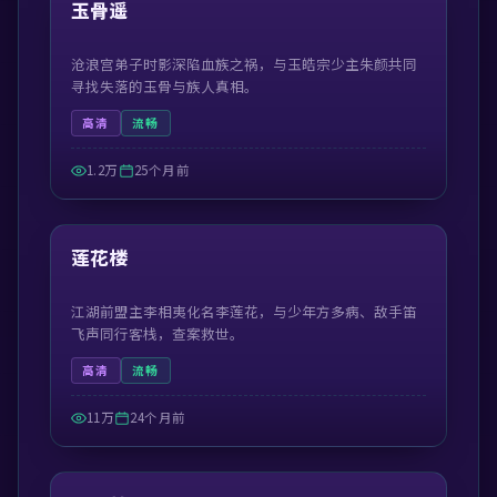
精选
玉骨遥
沧浪宫弟子时影深陷血族之祸，与玉皓宗少主朱颜共同
寻找失落的玉骨与族人真相。
高清
流畅
1.2万
25个月前
44:30
精选
莲花楼
江湖前盟主李相夷化名李莲花，与少年方多病、敌手笛
飞声同行客栈，查案救世。
高清
流畅
11万
24个月前
42:19
精选