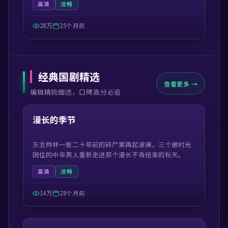
高清
流畅
28万
25个月前
经典国剧精选
查看更多 →
编辑精挑细选，口碑高分必追
52:42
精选
漫长的季节
东北桦林一桩二十年前的碎尸案再起波澜，三个被时光
困住的中年男人重新走进那个漫长不肯结束的秋天。
高清
流畅
14万
28个月前
49:38