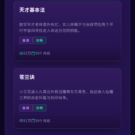
热门
天才基本法
数学天才老林意外失忆，女儿林朝夕与张叔然在两个平
行宇宙间寻找走入命运分岔的钥匙。
高清
流畅
32万
36个月前
54:48
热门
苍兰诀
小兰花误入九霄云外救活魔尊东方青苍，自此卷入仙魔
三界的命定纠葛与封印纷争。
高清
流畅
31万
36个月前
99:56