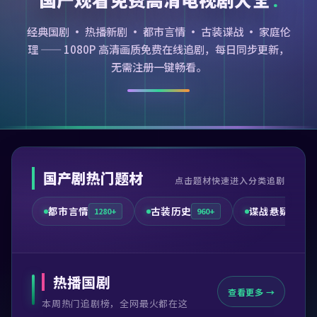
经典国剧 · 热播新剧 · 都市言情 · 古装谍战 · 家庭伦
理 —— 1080P 高清画质免费在线追剧，每日同步更新，
无需注册一键畅看。
国产剧热门题材
点击题材快速进入分类追剧
都市言情
古装历史
谍战悬疑
1280+
960+
720+
热播国剧
查看更多 →
本周热门追剧榜，全网最火都在这
99:41