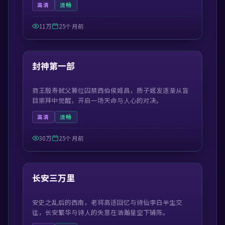
高清
流畅
11万
25个月前
99:42
最新
封神第一部
商王殷寿弑父篡位囚禁西伯侯姬昌，质子姬发逐渐从盲
目崇拜中觉醒，开启一场天命与人心的对决。
高清
流畅
30万
25个月前
55:29
最新
长安三万里
安史之乱后的西南，老将高适回忆与诗仙李白半生交
往，长安繁华与诗人的失意在浩瀚星空下铺陈。