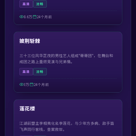
高清
流畅
8.6万
24个月前
41:21
最新
披荆斩棘
三十三位风华正茂的男性艺人组成"哥哥团"，在舞台和
成团之路上重燃竞演与兄弟情。
高清
流畅
3万
24个月前
44:30
最新
莲花楼
江湖前盟主李相夷化名李莲花，与少年方多病、敌手笛
飞声同行客栈，查案救世。