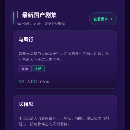
最新国产剧集
查看更多 →
每日同步更新，新剧抢先追
46:56
最新
与凤行
碧苍王沈璃与人间公子行止之间的三千年命运纠葛，从
九霄到人间走过万象悲喜。
高清
流畅
1.5万
21个月前
47:39
最新
长相思
小夭流落人间逾两百年，与玱玹、相柳、涂山璟之间纠
缠出一段刻骨铭心的爱恨情仇。