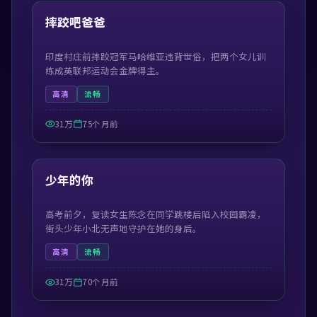
热门
摔跤吧爸爸
印度村庄前摔跤冠军马哈维亚违背世俗，把两个女儿训
练成英联邦运动会金牌得主。
高清
流畅
31万
75个月前
99:23
热门
少年的你
高考前夕，复读女生陈念在同学跳楼后陷入校园霸凌，
街头少年小北无声地守护在她的身后。
高清
流畅
31万
70个月前