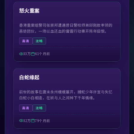
热门
怒火重案
香港重案组警司张崇邦遭遇昔日警校师弟邱刚敖率领的
恶徒团伙，一场以血还血的雷霆行动撕开陈年旧恨。
高清
流畅
33万
61个月前
52:03
热门
白蛇缘起
前世的故事在唐末永州缓缓展开，捕蛇少年许宣与失忆
白蛇小白相逢，在妖与人之间种下千年情缘。
高清
流畅
32万
79个月前
45:09