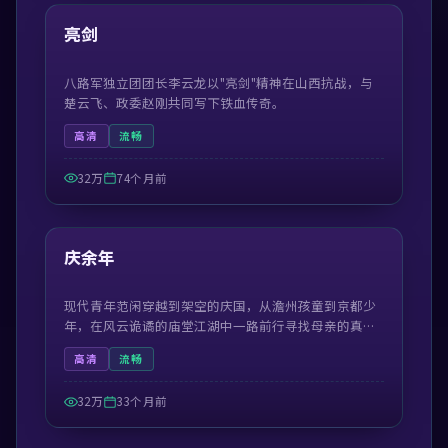
热门
亮剑
八路军独立团团长李云龙以"亮剑"精神在山西抗战，与
楚云飞、政委赵刚共同写下铁血传奇。
高清
流畅
32万
74个月前
50:59
热门
庆余年
现代青年范闲穿越到架空的庆国，从澹州孩童到京都少
年，在风云诡谲的庙堂江湖中一路前行寻找母亲的真
相。
高清
流畅
32万
33个月前
42:19